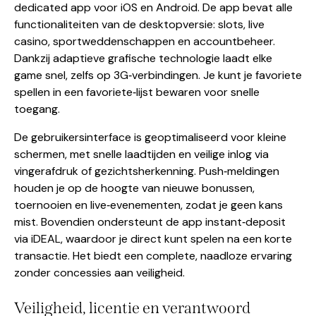
dedicated app voor iOS en Android. De app bevat alle
functionaliteiten van de desktopversie: slots, live
casino, sportweddenschappen en accountbeheer.
Dankzij adaptieve grafische technologie laadt elke
game snel, zelfs op 3G‑verbindingen. Je kunt je favoriete
spellen in een favoriete‑lijst bewaren voor snelle
toegang.
De gebruikersinterface is geoptimaliseerd voor kleine
schermen, met snelle laadtijden en veilige inlog via
vingerafdruk of gezichtsherkenning. Push‑meldingen
houden je op de hoogte van nieuwe bonussen,
toernooien en live‑evenementen, zodat je geen kans
mist. Bovendien ondersteunt de app instant‑deposit
via iDEAL, waardoor je direct kunt spelen na een korte
transactie. Het biedt een complete, naadloze ervaring
zonder concessies aan veiligheid.
Veiligheid, licentie en verantwoord