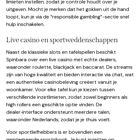
limieten instellen, zodat je controle houdt over je
uitgaven. Mocht je merken dat het gokken uit de hand
loopt, kun je via de “responsible gambling”-sectie snel
hulp inschakelen.
Live casino en sportweddenschappen
Naast de klassieke slots en tafelspellen beschikt
Spinbara over een live casino met echte dealers,
waaronder roulette, blackjack en baccarat. De streams
zijn van hoge kwaliteit en bieden interactie via chat, wat
een authentieke casinobeleving creëert vanuit je
woonkamer. Voor elke tafel kun je kiezen tussen
verschillende inzetlimieten, zodat zowel beginners als
high rollers een geschikte optie vinden. De
dealer‑interface ondersteunt meerdere talen,
waaronder Nederlands, zodat je je thuis voelt.
Voor sportliefhebbers is er bovendien een
geïntegreerde sportsbook. Je kunt inzetten op