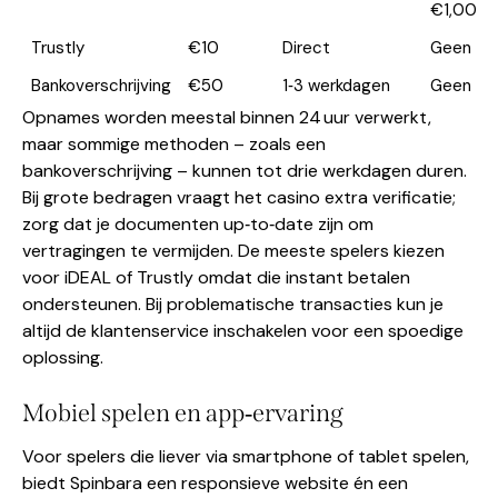
€1,00
Trustly
€10
Direct
Geen
Bankoverschrijving
€50
1‑3 werkdagen
Geen
Opnames worden meestal binnen 24 uur verwerkt,
maar sommige methoden – zoals een
bankoverschrijving – kunnen tot drie werkdagen duren.
Bij grote bedragen vraagt het casino extra verificatie;
zorg dat je documenten up‑to‑date zijn om
vertragingen te vermijden. De meeste spelers kiezen
voor iDEAL of Trustly omdat die instant betalen
ondersteunen. Bij problematische transacties kun je
altijd de klantenservice inschakelen voor een spoedige
oplossing.
Mobiel spelen en app‑ervaring
Voor spelers die liever via smartphone of tablet spelen,
biedt Spinbara een responsieve website én een