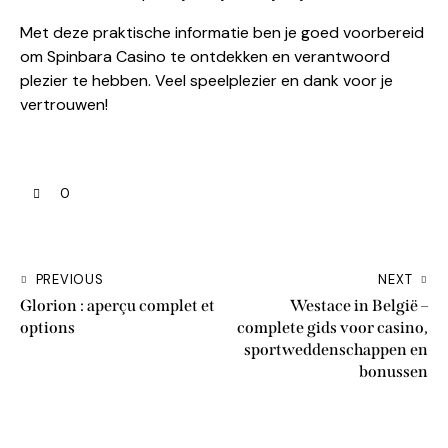
Met deze praktische informatie ben je goed voorbereid
om Spinbara Casino te ontdekken en verantwoord
plezier te hebben. Veel speelplezier en dank voor je
vertrouwen!
0
PREVIOUS
NEXT
Glorion : aperçu complet et
Westace in België –
options
complete gids voor casino,
sportweddenschappen en
bonussen