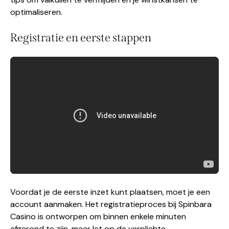
optimaliseren.
Registratie en eerste stappen
Voordat je de eerste inzet kunt plaatsen, moet je een
account aanmaken. Het registratieproces bij Spinbara
Casino is ontworpen om binnen enkele minuten
afgerond te zijn, maar let op de verplichte