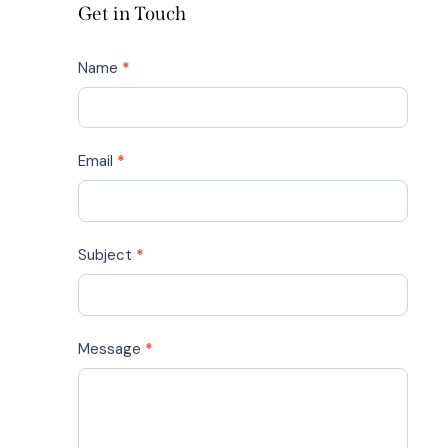
Get in Touch
Contact
Name
*
Us
Email
*
Subject
*
Message
*