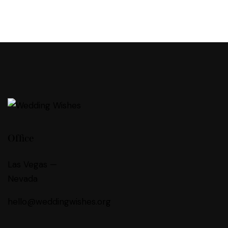
Office
Las Vegas —
Nevada
hello@weddingwishes.org