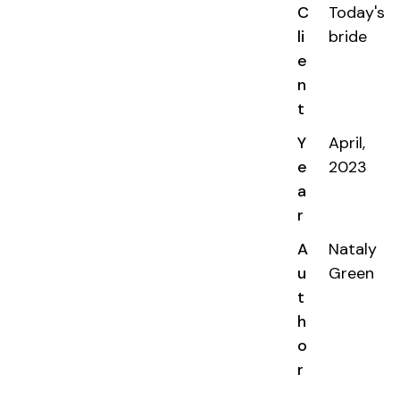
C
Today's
li
bride
e
n
t
Y
April,
e
2023
a
r
A
Nataly
u
Green
t
h
o
r