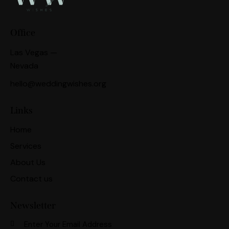
Office
Las Vegas —
Nevada
hello@weddingwishes.org
Links
Home
Services
About Us
Contact us
Newsletter
Subscri