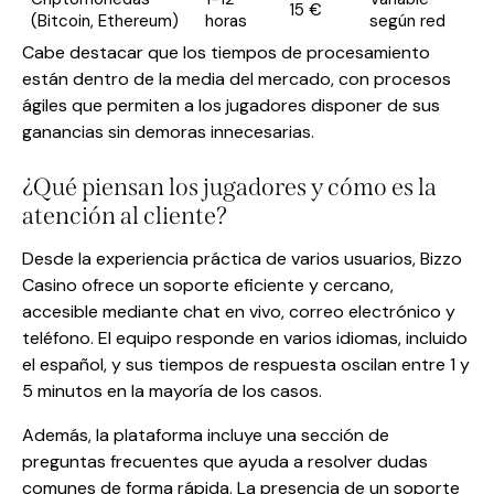
15 €
(Bitcoin, Ethereum)
horas
según red
Cabe destacar que los tiempos de procesamiento
están dentro de la media del mercado, con procesos
ágiles que permiten a los jugadores disponer de sus
ganancias sin demoras innecesarias.
¿Qué piensan los jugadores y cómo es la
atención al cliente?
Desde la experiencia práctica de varios usuarios, Bizzo
Casino ofrece un soporte eficiente y cercano,
accesible mediante chat en vivo, correo electrónico y
teléfono. El equipo responde en varios idiomas, incluido
el español, y sus tiempos de respuesta oscilan entre 1 y
5 minutos en la mayoría de los casos.
Además, la plataforma incluye una sección de
preguntas frecuentes que ayuda a resolver dudas
comunes de forma rápida. La presencia de un soporte