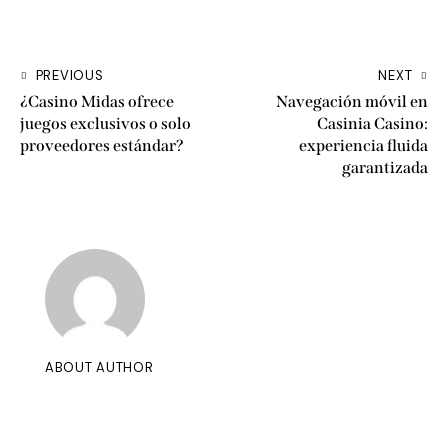
PREVIOUS
NEXT
¿Casino Midas ofrece
Navegación móvil en
juegos exclusivos o solo
Casinia Casino:
proveedores estándar?
experiencia fluida
garantizada
ABOUT AUTHOR