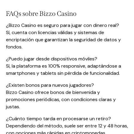
FAQs sobre Bizzo Casino
¿Bizzo Casino es seguro para jugar con dinero real?
Sí, cuenta con licencias válidas y sistemas de
encriptación que garantizan la seguridad de datos y
fondos.
¿Puedo jugar desde dispositivos móviles?
Sí, la plataforma es 100% responsive, adaptándose a
smartphones y tablets sin pérdida de funcionalidad.
¿Existen bonos para nuevos jugadores?
Bizzo Casino ofrece bonos de bienvenida y
promociones periódicas, con condiciones claras y
justas.
¿Cuánto tiempo tarda en procesarse un retiro?
Dependiendo del método, suele ser entre 12 y 48 horas,
con opciones más rápidas en criptomonedas.