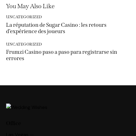
You May Also Like
UNCATEGORIZED
La réputation de Sugar Casino : les retours
d’expérience des joueurs
UNCATEGORIZED
Frumzi Casino paso a paso para registrarse sin
errores
Office
Las Vegas —